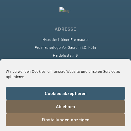
ADRESSE
Haus der Kölner Freimaurer
Freimaurerloge Ver Sacrum i.O. Köln
Hardefuststr. 9
50677 Köln
sekretariat@ver-sacrum.org
Wir verwenden Cookies, um unsere Website und unseren Service zu
optimieren.
Cookies akzeptieren
Ablehnen
© 2024 Copyright Ver Sacrum
Einstellungen anzeigen
Home
VS-Intern
Datenschutz
Impressum