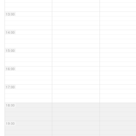
Unser Bijou
13:00
Berühmte Freimaurer
14:00
VS-Blog
15:00
Termine & Gäste
16:00
Kontakt / Anfahrt
VS-Intern
17:00
18:00
19:00