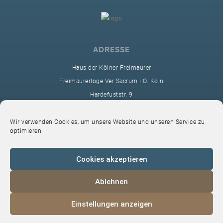
ADRESSE
Haus der Kölner Freimaurer
Freimaurerloge Ver Sacrum i.O. Köln
Hardefuststr. 9
50677 Köln
sekretariat@ver-sacrum.org
Wir verwenden Cookies, um unsere Website und unseren Service zu
optimieren.
Cookies akzeptieren
Ablehnen
© 2024 Copyright Ver Sacrum
Einstellungen anzeigen
Home
VS-Intern
Datenschutz
Impressum