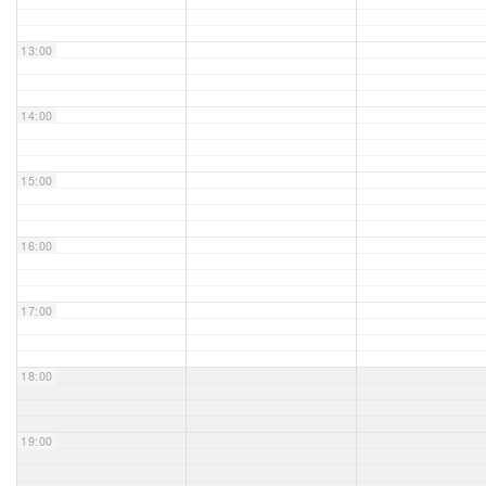
Unser Bijou
13:00
Berühmte Freimaurer
14:00
VS-Blog
15:00
Termine & Gäste
16:00
Kontakt / Anfahrt
VS-Intern
17:00
18:00
19:00