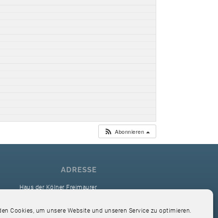
Abonnieren
ADRESSE
Haus der Kölner Freimaurer
reimaurerloge Ver Sacrum i.O. Köln
en Cookies, um unsere Website und unseren Service zu optimieren.
Hardefuststr. 9