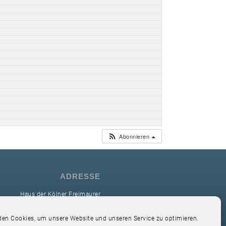
Abonnieren
ADRESSE
Haus der Kölner Freimaurer
reimaurerloge Ver Sacrum i.O. Köln
en Cookies, um unsere Website und unseren Service zu optimieren.
Hardefuststr. 9