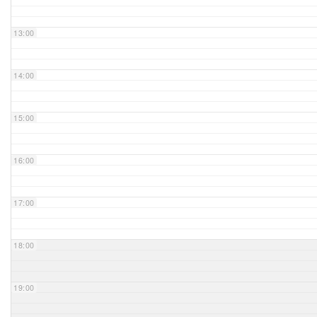
Unser Bijou
13:00
Berühmte Freimaurer
14:00
VS-Blog
15:00
Termine & Gäste
16:00
Kontakt / Anfahrt
VS-Intern
17:00
18:00
19:00