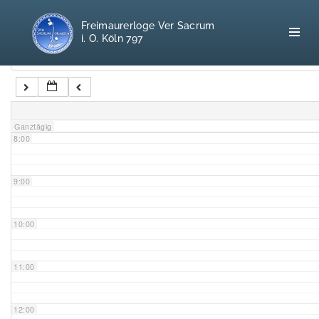
5:00
Freimaurerloge Ver Sacrum
i. O. Köln 797
6:00
Kategorien
7:00
Home
Ganztägig
8:00
Freimaurerei
100 F.A.Q.
9:00
Leitgedanken
10:00
Loge
11:00
Selbstverständnis
12:00
Geschichte