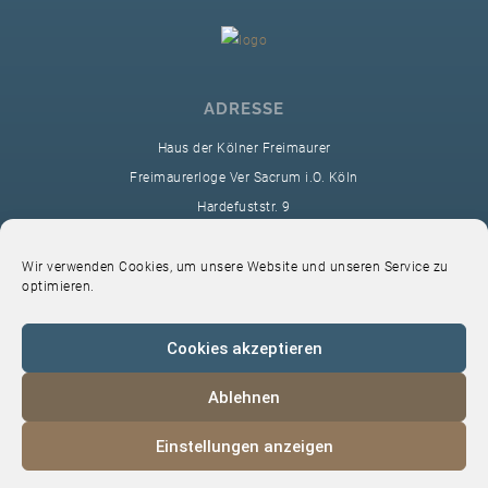
ADRESSE
Haus der Kölner Freimaurer
Freimaurerloge Ver Sacrum i.O. Köln
Hardefuststr. 9
50677 Köln
sekretariat@ver-sacrum.org
Wir verwenden Cookies, um unsere Website und unseren Service zu
optimieren.
Cookies akzeptieren
Ablehnen
© 2024 Copyright Ver Sacrum
Einstellungen anzeigen
Home
VS-Intern
Datenschutz
Impressum