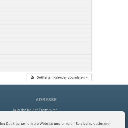
Gefilterten Kalender abonnieren
ADRESSE
Haus der Kölner Freimaurer
reimaurerloge Ver Sacrum i.O. Köln
en Cookies, um unsere Website und unseren Service zu optimieren.
Hardefuststr. 9