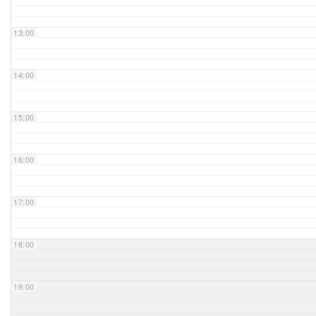
Unser Bijou
13:00
Berühmte Freimaurer
14:00
VS-Blog
15:00
Termine & Gäste
16:00
Kontakt / Anfahrt
VS-Intern
17:00
18:00
19:00