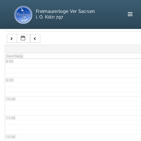
5:00
Freimaurerloge Ver Sacrum
i. O. Köln 797
6:00
Kategorien
7:00
Home
Ganztägig
8:00
Freimaurerei
100 F.A.Q.
9:00
Leitgedanken
10:00
Loge
11:00
Selbstverständnis
12:00
Geschichte