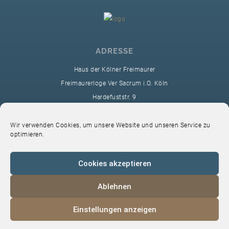
ADRESSE
Haus der Kölner Freimaurer
Freimaurerloge Ver Sacrum i.O. Köln
Hardefuststr. 9
50677 Köln
sekretariat@ver-sacrum.org
Wir verwenden Cookies, um unsere Website und unseren Service zu
optimieren.
Cookies akzeptieren
Ablehnen
© 2024 Copyright Ver Sacrum
Einstellungen anzeigen
Home
VS-Intern
Datenschutz
Impressum