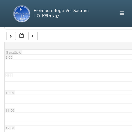
5:00
Freimaurerloge Ver Sacrum
i. O. Köln 797
6:00
Kategorien
7:00
Home
Ganztägig
8:00
Freimaurerei
100 F.A.Q.
9:00
Leitgedanken
10:00
Loge
11:00
Selbstverständnis
12:00
Geschichte