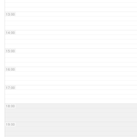
Unser Bijou
13:00
Berühmte Freimaurer
14:00
VS-Blog
15:00
Termine & Gäste
16:00
Kontakt / Anfahrt
VS-Intern
17:00
18:00
19:00