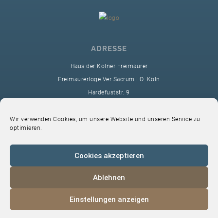
ADRESSE
Haus der Kölner Freimaurer
Freimaurerloge Ver Sacrum i.O. Köln
Hardefuststr. 9
50677 Köln
sekretariat@ver-sacrum.org
Wir verwenden Cookies, um unsere Website und unseren Service zu
optimieren.
Cookies akzeptieren
Ablehnen
© 2024 Copyright Ver Sacrum
Einstellungen anzeigen
Home
VS-Intern
Datenschutz
Impressum