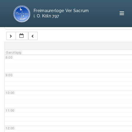
5:00
Freimaurerloge Ver Sacrum
i. O. Köln 797
6:00
Kategorien
7:00
Home
Ganztägig
8:00
Freimaurerei
100 F.A.Q.
9:00
Leitgedanken
10:00
Loge
11:00
Selbstverständnis
12:00
Geschichte