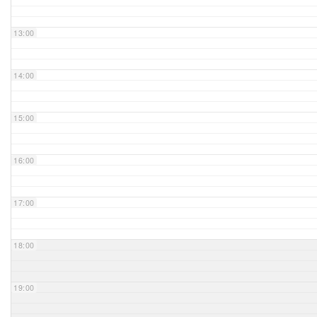
Unser Bijou
13:00
Berühmte Freimaurer
14:00
VS-Blog
15:00
Termine & Gäste
16:00
Kontakt / Anfahrt
VS-Intern
17:00
18:00
19:00