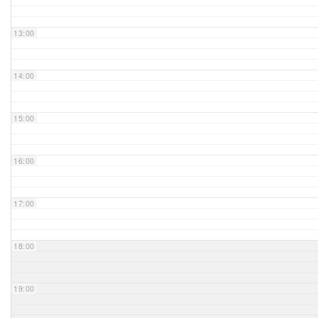
Unser Bijou
13:00
Berühmte Freimaurer
14:00
VS-Blog
15:00
Termine & Gäste
16:00
Kontakt / Anfahrt
VS-Intern
17:00
18:00
19:00