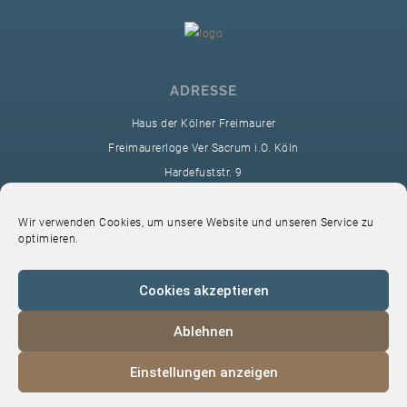
ADRESSE
Haus der Kölner Freimaurer
Freimaurerloge Ver Sacrum i.O. Köln
Hardefuststr. 9
50677 Köln
sekretariat@ver-sacrum.org
Wir verwenden Cookies, um unsere Website und unseren Service zu
optimieren.
Cookies akzeptieren
Ablehnen
© 2024 Copyright Ver Sacrum
Einstellungen anzeigen
Home
VS-Intern
Datenschutz
Impressum