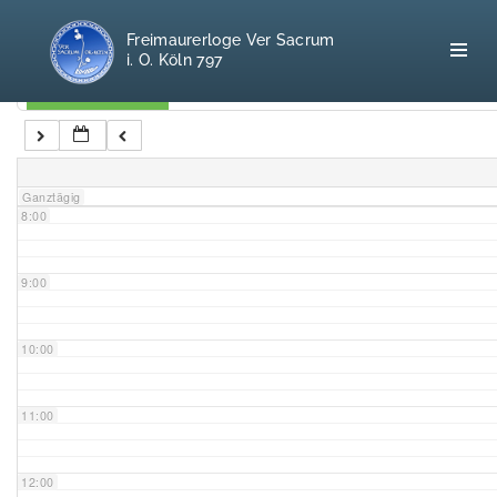
5:00
Freimaurerloge Ver Sacrum
i. O. Köln 797
6:00
Kategorien
7:00
Home
Ganztägig
8:00
Freimaurerei
100 F.A.Q.
9:00
Leitgedanken
10:00
Loge
11:00
Selbstverständnis
12:00
Geschichte