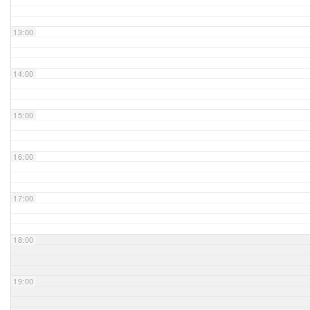
Unser Bijou
13:00
Berühmte Freimaurer
14:00
VS-Blog
15:00
Termine & Gäste
16:00
Kontakt / Anfahrt
VS-Intern
17:00
18:00
19:00