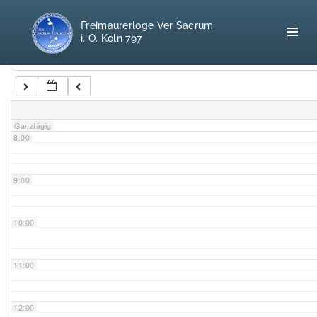
5:00
Freimaurerloge Ver Sacrum
i. O. Köln 797
6:00
Kategorien
7:00
Home
Ganztägig
8:00
Freimaurerei
100 F.A.Q.
9:00
Leitgedanken
10:00
Loge
11:00
Selbstverständnis
12:00
Geschichte