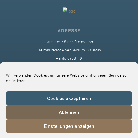
ADRESSE
Haus der Kölner Freimaurer
Freimaurerloge Ver Sacrum i.O. Köln
Hardefuststr. 9
50677 Köln
sekretariat@ver-sacrum.org
Wir verwenden Cookies, um unsere Website und unseren Service zu
optimieren.
Cookies akzeptieren
Ablehnen
© 2024 Copyright Ver Sacrum
Einstellungen anzeigen
Home
VS-Intern
Datenschutz
Impressum