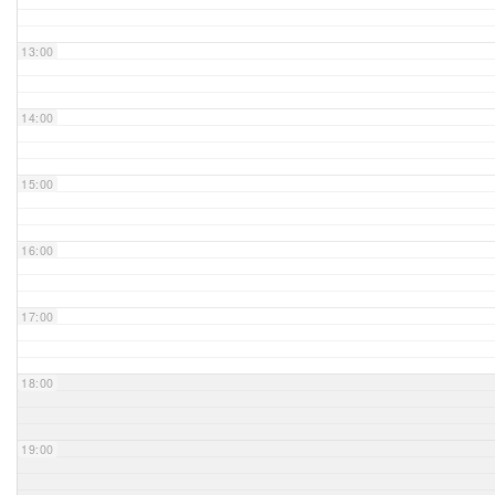
Unser Bijou
13:00
Berühmte Freimaurer
14:00
VS-Blog
15:00
Termine & Gäste
16:00
Kontakt / Anfahrt
VS-Intern
17:00
18:00
19:00