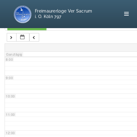
5:00
Freimaurerloge Ver Sacrum
i. O. Köln 797
6:00
Kategorien
7:00
Home
Ganztägig
8:00
Freimaurerei
100 F.A.Q.
9:00
Leitgedanken
10:00
Loge
11:00
Selbstverständnis
12:00
Geschichte