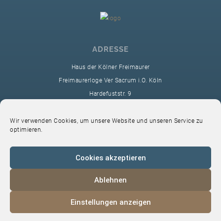
ADRESSE
Haus der Kölner Freimaurer
Freimaurerloge Ver Sacrum i.O. Köln
Hardefuststr. 9
50677 Köln
sekretariat@ver-sacrum.org
Wir verwenden Cookies, um unsere Website und unseren Service zu
optimieren.
Cookies akzeptieren
Ablehnen
© 2024 Copyright Ver Sacrum
Einstellungen anzeigen
Home
VS-Intern
Datenschutz
Impressum