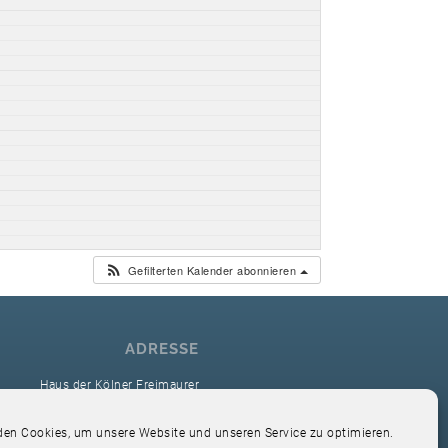
Gefilterten Kalender abonnieren
ADRESSE
Haus der Kölner Freimaurer
reimaurerloge Ver Sacrum i.O. Köln
en Cookies, um unsere Website und unseren Service zu optimieren.
Hardefuststr. 9