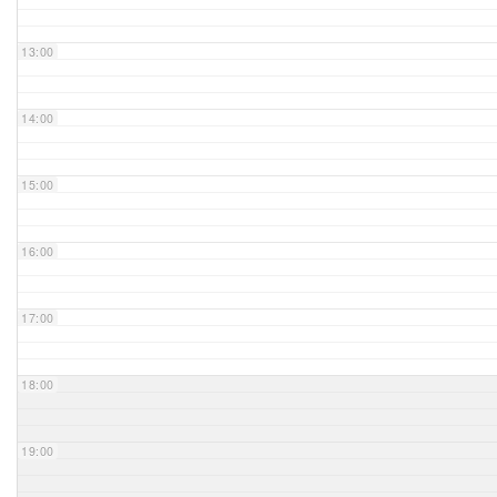
Unser Bijou
13:00
Berühmte Freimaurer
14:00
VS-Blog
15:00
Termine & Gäste
16:00
Kontakt / Anfahrt
VS-Intern
17:00
18:00
19:00