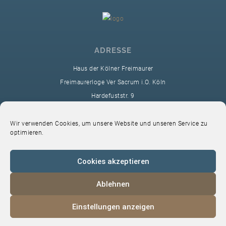
ADRESSE
Haus der Kölner Freimaurer
Freimaurerloge Ver Sacrum i.O. Köln
Hardefuststr. 9
50677 Köln
sekretariat@ver-sacrum.org
Wir verwenden Cookies, um unsere Website und unseren Service zu
optimieren.
Cookies akzeptieren
Ablehnen
© 2024 Copyright Ver Sacrum
Einstellungen anzeigen
Home
VS-Intern
Datenschutz
Impressum