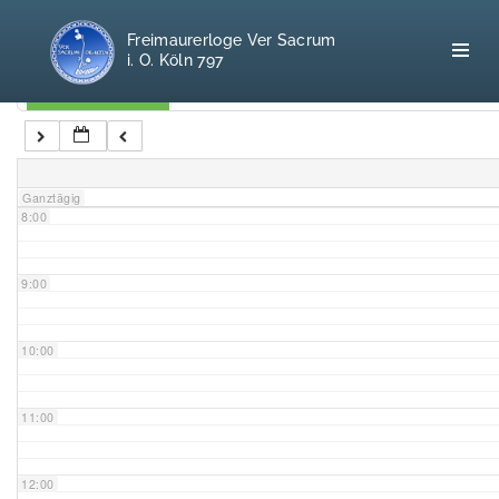
5:00
Freimaurerloge Ver Sacrum
i. O. Köln 797
6:00
Kategorien
7:00
Home
Ganztägig
8:00
Freimaurerei
100 F.A.Q.
9:00
Leitgedanken
10:00
Loge
11:00
Selbstverständnis
12:00
Geschichte