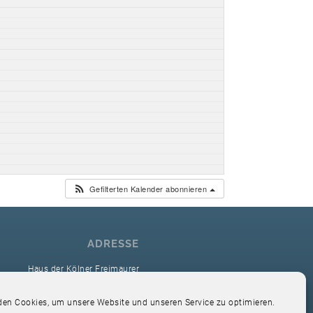
Gefilterten Kalender abonnieren
ADRESSE
Haus der Kölner Freimaurer
reimaurerloge Ver Sacrum i.O. Köln
en Cookies, um unsere Website und unseren Service zu optimieren.
Hardefuststr. 9