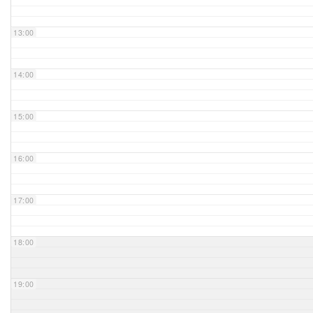
Unser Bijou
13:00
Berühmte Freimaurer
14:00
VS-Blog
15:00
Termine & Gäste
16:00
Kontakt / Anfahrt
VS-Intern
17:00
18:00
19:00