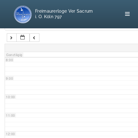
5:00
Freimaurerloge Ver Sacrum
i. O. Köln 797
6:00
Kategorien
7:00
Home
Ganztägig
8:00
Freimaurerei
100 F.A.Q.
9:00
Leitgedanken
10:00
Loge
11:00
Selbstverständnis
12:00
Geschichte