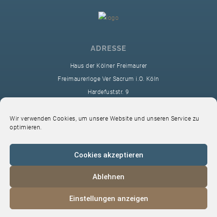
ADRESSE
Haus der Kölner Freimaurer
Freimaurerloge Ver Sacrum i.O. Köln
Hardefuststr. 9
50677 Köln
sekretariat@ver-sacrum.org
Wir verwenden Cookies, um unsere Website und unseren Service zu
optimieren.
Cookies akzeptieren
Ablehnen
© 2024 Copyright Ver Sacrum
Einstellungen anzeigen
Home
VS-Intern
Datenschutz
Impressum