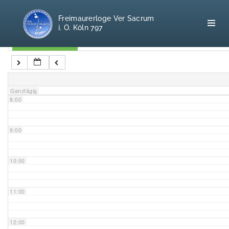
5:00
Freimaurerloge Ver Sacrum
i. O. Köln 797
6:00
Kategorien
7:00
Home
Ganztägig
8:00
Freimaurerei
100 F.A.Q.
9:00
Leitgedanken
10:00
Loge
11:00
Selbstverständnis
12:00
Geschichte