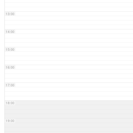
Unser Bijou
13:00
Berühmte Freimaurer
14:00
VS-Blog
15:00
Termine & Gäste
16:00
Kontakt / Anfahrt
VS-Intern
17:00
18:00
19:00