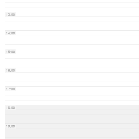
Unser Bijou
13:00
Berühmte Freimaurer
14:00
VS-Blog
15:00
Termine & Gäste
16:00
Kontakt / Anfahrt
VS-Intern
17:00
18:00
19:00