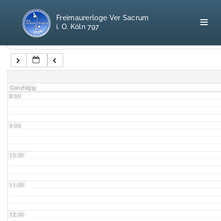
5:00
Freimaurerloge Ver Sacrum
i. O. Köln 797
6:00
Kategorien
7:00
Home
Ganztägig
8:00
Freimaurerei
100 F.A.Q.
9:00
Leitgedanken
10:00
Loge
11:00
Selbstverständnis
12:00
Geschichte