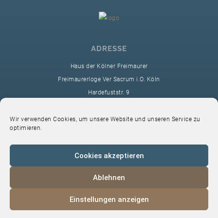
ADRESSE
Haus der Kölner Freimaurer
Freimaurerloge Ver Sacrum i.O. Köln
Hardefuststr. 9
50677 Köln
sekretariat@ver-sacrum.org
Wir verwenden Cookies, um unsere Website und unseren Service zu
optimieren.
Cookies akzeptieren
Ablehnen
© 2024 Copyright Ver Sacrum
Einstellungen anzeigen
Home
VS-Intern
Datenschutz
Impressum