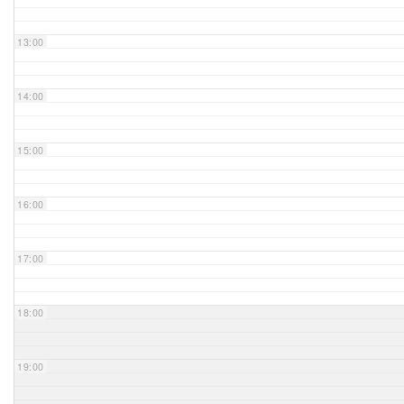
Unser Bijou
13:00
Berühmte Freimaurer
14:00
VS-Blog
15:00
Termine & Gäste
16:00
Kontakt / Anfahrt
VS-Intern
17:00
18:00
19:00