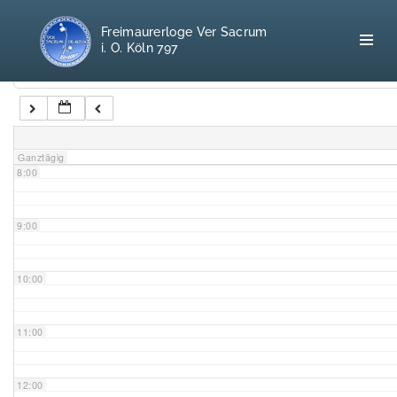
5:00
Freimaurerloge Ver Sacrum
i. O. Köln 797
6:00
Kategorien
7:00
Home
Ganztägig
8:00
Freimaurerei
100 F.A.Q.
9:00
Leitgedanken
10:00
Loge
11:00
Selbstverständnis
12:00
Geschichte