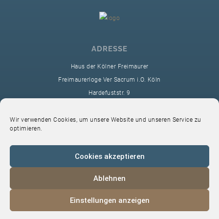
ADRESSE
Haus der Kölner Freimaurer
Freimaurerloge Ver Sacrum i.O. Köln
Hardefuststr. 9
50677 Köln
sekretariat@ver-sacrum.org
Wir verwenden Cookies, um unsere Website und unseren Service zu
optimieren.
Cookies akzeptieren
Ablehnen
© 2024 Copyright Ver Sacrum
Einstellungen anzeigen
Home
VS-Intern
Datenschutz
Impressum