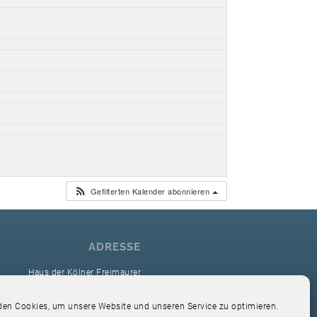
Gefilterten Kalender abonnieren
ADRESSE
Haus der Kölner Freimaurer
reimaurerloge Ver Sacrum i.O. Köln
en Cookies, um unsere Website und unseren Service zu optimieren.
Hardefuststr. 9