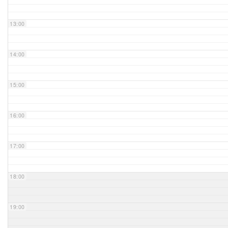
Unser Bijou
13:00
Berühmte Freimaurer
14:00
VS-Blog
15:00
Termine & Gäste
16:00
Kontakt / Anfahrt
VS-Intern
17:00
18:00
19:00