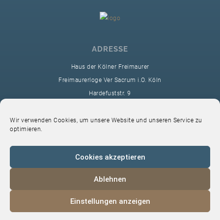
ADRESSE
Haus der Kölner Freimaurer
Freimaurerloge Ver Sacrum i.O. Köln
Hardefuststr. 9
50677 Köln
sekretariat@ver-sacrum.org
Wir verwenden Cookies, um unsere Website und unseren Service zu
optimieren.
Cookies akzeptieren
Ablehnen
© 2024 Copyright Ver Sacrum
Einstellungen anzeigen
Home
VS-Intern
Datenschutz
Impressum