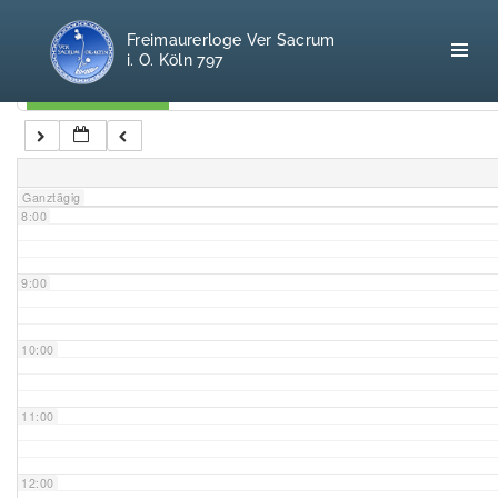
5:00
Freimaurerloge Ver Sacrum
i. O. Köln 797
6:00
Kategorien
7:00
Home
Ganztägig
8:00
Freimaurerei
100 F.A.Q.
9:00
Leitgedanken
10:00
Loge
11:00
Selbstverständnis
12:00
Geschichte