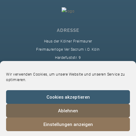
ADRESSE
Haus der Kölner Freimaurer
Freimaurerloge Ver Sacrum i.O. Köln
Hardefuststr. 9
50677 Köln
sekretariat@ver-sacrum.org
Wir verwenden Cookies, um unsere Website und unseren Service zu
optimieren.
Cookies akzeptieren
Ablehnen
© 2024 Copyright Ver Sacrum
Einstellungen anzeigen
Home
VS-Intern
Datenschutz
Impressum