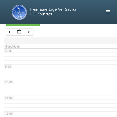
5:00
Freimaurerloge Ver Sacrum
i. O. Köln 797
6:00
Kategorien
7:00
Home
Ganztägig
8:00
Freimaurerei
100 F.A.Q.
9:00
Leitgedanken
10:00
Loge
11:00
Selbstverständnis
12:00
Geschichte