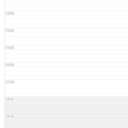
Unser Bijou
13:00
Berühmte Freimaurer
14:00
VS-Blog
15:00
Termine & Gäste
16:00
Kontakt / Anfahrt
VS-Intern
17:00
18:00
19:00