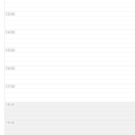
Unser Bijou
13:00
Berühmte Freimaurer
14:00
VS-Blog
15:00
Termine & Gäste
16:00
Kontakt / Anfahrt
VS-Intern
17:00
18:00
19:00