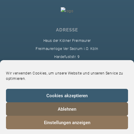
ADRESSE
Haus der Kölner Freimaurer
Freimaurerloge Ver Sacrum i.O. Köln
Hardefuststr. 9
50677 Köln
sekretariat@ver-sacrum.org
Wir verwenden Cookies, um unsere Website und unseren Service zu
optimieren.
Cookies akzeptieren
Ablehnen
© 2024 Copyright Ver Sacrum
Einstellungen anzeigen
Home
VS-Intern
Datenschutz
Impressum