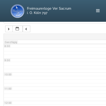
5:00
Freimaurerloge Ver Sacrum
i. O. Köln 797
6:00
Kategorien
7:00
Home
Ganztägig
8:00
Freimaurerei
100 F.A.Q.
9:00
Leitgedanken
10:00
Loge
11:00
Selbstverständnis
12:00
Geschichte