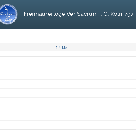
Freimaurerloge Ver Sacrum i. O. Köln 797
17
Mo.