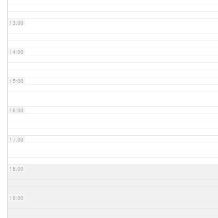
Unser Bijou
13:00
Berühmte Freimaurer
14:00
VS-Blog
15:00
Termine & Gäste
16:00
Kontakt / Anfahrt
VS-Intern
17:00
18:00
19:00