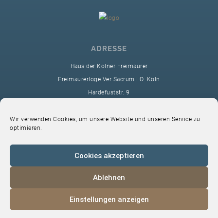
ADRESSE
Haus der Kölner Freimaurer
Freimaurerloge Ver Sacrum i.O. Köln
Hardefuststr. 9
50677 Köln
sekretariat@ver-sacrum.org
Wir verwenden Cookies, um unsere Website und unseren Service zu
optimieren.
Cookies akzeptieren
Ablehnen
© 2024 Copyright Ver Sacrum
Einstellungen anzeigen
Home
VS-Intern
Datenschutz
Impressum