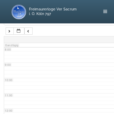
5:00
Freimaurerloge Ver Sacrum
i. O. Köln 797
6:00
Kategorien
7:00
Home
Ganztägig
8:00
Freimaurerei
100 F.A.Q.
9:00
Leitgedanken
10:00
Loge
11:00
Selbstverständnis
12:00
Geschichte