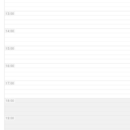
Unser Bijou
13:00
Berühmte Freimaurer
14:00
VS-Blog
15:00
Termine & Gäste
16:00
Kontakt / Anfahrt
VS-Intern
17:00
18:00
19:00