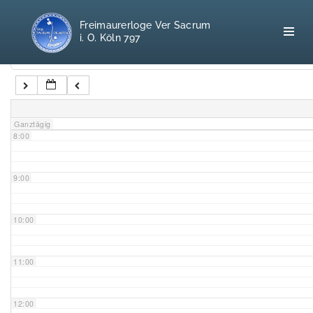
5:00
Freimaurerloge Ver Sacrum
i. O. Köln 797
6:00
Kategorien
7:00
Home
Ganztägig
8:00
Freimaurerei
100 F.A.Q.
9:00
Leitgedanken
10:00
Loge
11:00
Selbstverständnis
12:00
Geschichte