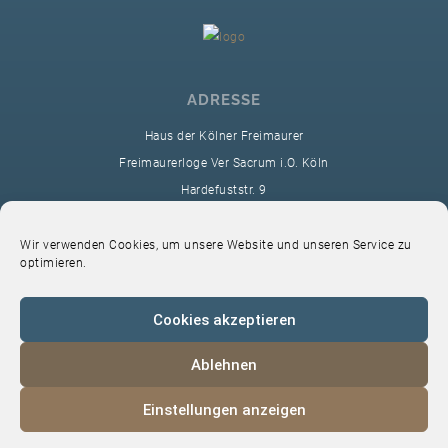
ADRESSE
Haus der Kölner Freimaurer
Freimaurerloge Ver Sacrum i.O. Köln
Hardefuststr. 9
50677 Köln
sekretariat@ver-sacrum.org
Wir verwenden Cookies, um unsere Website und unseren Service zu
optimieren.
Cookies akzeptieren
Ablehnen
© 2024 Copyright Ver Sacrum
Einstellungen anzeigen
Home
VS-Intern
Datenschutz
Impressum