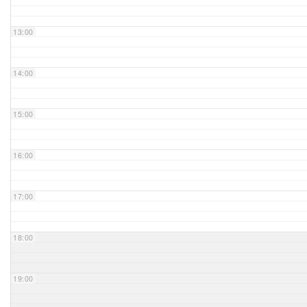
Unser Bijou
13:00
Berühmte Freimaurer
14:00
VS-Blog
15:00
Termine & Gäste
16:00
Kontakt / Anfahrt
VS-Intern
17:00
18:00
19:00