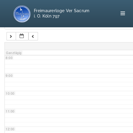
5:00
Freimaurerloge Ver Sacrum
i. O. Köln 797
6:00
Kategorien
7:00
Home
Ganztägig
8:00
Freimaurerei
100 F.A.Q.
9:00
Leitgedanken
10:00
Loge
11:00
Selbstverständnis
12:00
Geschichte