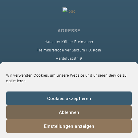
ADRESSE
Haus der Kölner Freimaurer
Freimaurerloge Ver Sacrum i.O. Köln
Hardefuststr. 9
50677 Köln
sekretariat@ver-sacrum.org
Wir verwenden Cookies, um unsere Website und unseren Service zu
optimieren.
Cookies akzeptieren
Ablehnen
© 2024 Copyright Ver Sacrum
Einstellungen anzeigen
Home
VS-Intern
Datenschutz
Impressum