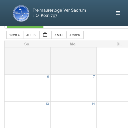
Freimaurerloge Ver Sacrum
i. O. Köln 797
Kategorien
2028
JULI
MAI
2026
So.
Mo.
Di.
Home
Freimaurerei
100 F.A.Q.
6
7
Leitgedanken
Loge
13
14
Selbstverständnis
Geschichte