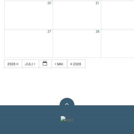
20
21
Unser Bijou
Berühmte Freimaurer
27
28
VS-Blog
Termine & Gäste
2028
JULI
MAI
2026
Kontakt / Anfahrt
VS-Intern