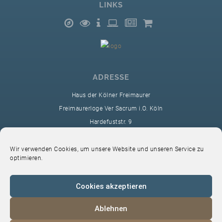
LINKS
ADRESSE
Haus der Kölner Freimaurer
Freimaurerloge Ver Sacrum i.O. Köln
Hardefuststr. 9
50677 Köln
sekretariat@ver-sacrum.org
Wir verwenden Cookies, um unsere Website und unseren Service zu
optimieren.
Cookies akzeptieren
Ablehnen
© 2024 Copyright Ver Sacrum