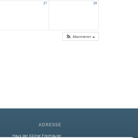
27
28
Unser Bijou
Berühmte Freimaurer
Abonnieren
VS-Blog
Termine & Gäste
Kontakt / Anfahrt
VS-Intern
ADRESSE
Haus der Kölner Freimaurer