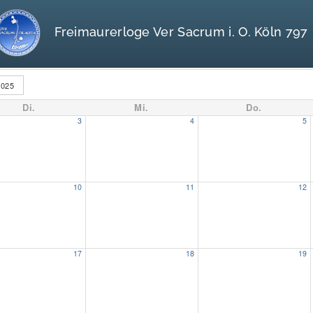
Freimaurerloge Ver Sacrum i. O. Köln 797
025
Di.
Mi.
Do.
3
4
5
10
11
12
:30
17
18
19