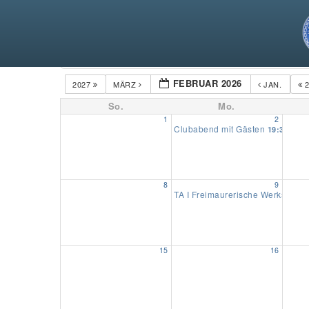
Kategorien
FEBRUAR 2026
2027
MÄRZ
JAN.
2
So.
Mo.
1
2
Clubabend mit Gästen
19:30
8
9
TA I Freimaurerische Werkstatt
19
15
16