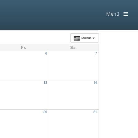
Menü
Toog
Men
Monat
Fr.
Sa.
Home
6
7
Freimaurerei
100 F.A.Q.
13
14
Leitgedanken
Loge
20
21
Selbstverständnis
Geschichte