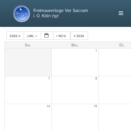
Freimaurerloge Ver Sacrum
i. O. Köln 797
Kategorien
2026
JAN.
NOV.
2024
So.
Mo.
Di.
Home
1
Freimaurerei
100 F.A.Q.
7
8
Leitgedanken
Loge
14
15
Selbstverständnis
Geschichte