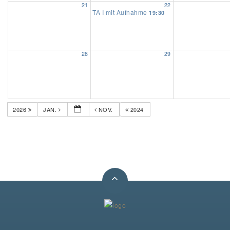
21
22
TA I mit Aufnahme
19:30
Unser Bijou
Berühmte Freimaurer
28
29
VS-Blog
Termine & Gäste
2026
JAN.
NOV.
2024
Kontakt / Anfahrt
VS-Intern