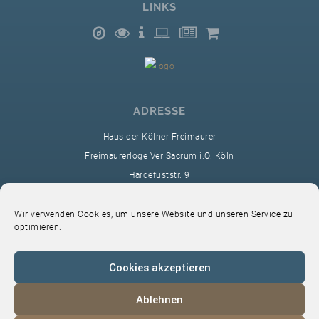
LINKS
ADRESSE
Haus der Kölner Freimaurer
Freimaurerloge Ver Sacrum i.O. Köln
Hardefuststr. 9
50677 Köln
sekretariat@ver-sacrum.org
Wir verwenden Cookies, um unsere Website und unseren Service zu
optimieren.
Cookies akzeptieren
Ablehnen
© 2024 Copyright Ver Sacrum