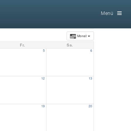
Menü
Toog
Men
Monat
Fr.
Sa.
Home
5
6
Freimaurerei
100 F.A.Q.
12
13
Leitgedanken
Loge
19
20
Selbstverständnis
Geschichte