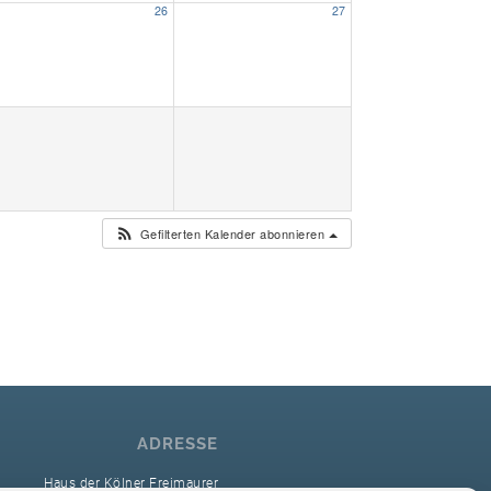
26
27
Unser Bijou
Berühmte Freimaurer
VS-Blog
Termine & Gäste
Gefilterten Kalender abonnieren
Kontakt / Anfahrt
VS-Intern
ADRESSE
Haus der Kölner Freimaurer