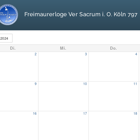
Freimaurerloge Ver Sacrum i. O. Köln 797
2024
Di.
Mi.
Do.
2
3
4
9
10
11
16
17
18