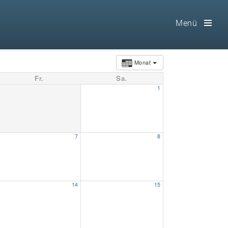
Menü
Toog
Men
Monat
Fr.
Sa.
Home
1
Freimaurerei
100 F.A.Q.
7
8
Leitgedanken
Loge
14
15
Selbstverständnis
Geschichte