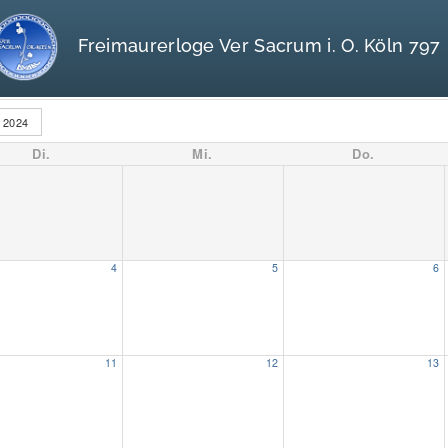
Freimaurerloge Ver Sacrum i. O. Köln 797
2024
Di.
Mi.
Do.
4
5
6
11
12
13