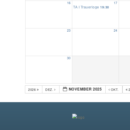
16
17
TA I Trauerloge
19:30
23
24
30
NOVEMBER 2025
2026
DEZ.
OKT.
2