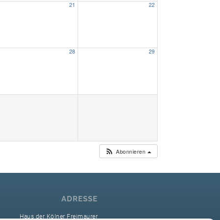
21
22
Unser Bijou
Berühmte Freimaurer
28
29
VS-Blog
Termine & Gäste
Kontakt / Anfahrt
VS-Intern
Abonnieren
ADRESSE
Haus der Kölner Freimaurer