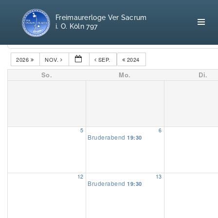
Freimaurerloge Ver Sacrum
i. O. Köln 797
Kategorien
2026
NOV.
SEP.
2024
So.
Mo.
Di.
Home
Freimaurerei
100 F.A.Q.
5
6
Bruderabend
19:30
Leitgedanken
Loge
12
13
Bruderabend
19:30
Selbstverständnis
Geschichte