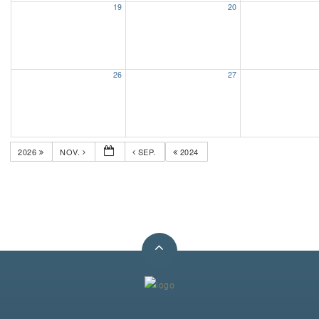
19
20
Unser Bijou
Berühmte Freimaurer
26
27
VS-Blog
Termine & Gäste
2026
NOV.
SEP.
2024
Kontakt / Anfahrt
VS-Intern