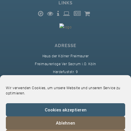
LINKS
ADRESSE
Haus der Kölner Freimaurer
Freimaurerloge Ver Sacrum i.O. Köln
Hardefuststr. 9
50677 Köln
sekretariat@ver-sacrum.org
Wir verwenden Cookies, um unsere Website und unseren Service zu
optimieren.
Cookies akzeptieren
Ablehnen
© 2024 Copyright Ver Sacrum