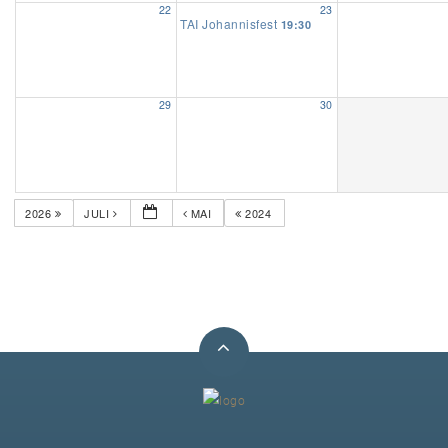
22
23
TAI Johannisfest
19:30
Unser Bijou
Berühmte Freimaurer
29
30
VS-Blog
Termine & Gäste
2026
JULI
MAI
2024
Kontakt / Anfahrt
VS-Intern