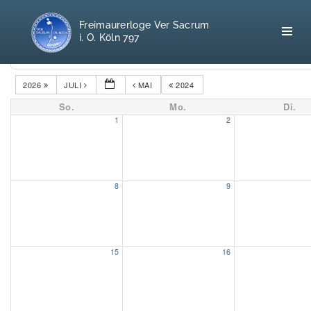
Freimaurerloge Ver Sacrum
i. O. Köln 797
Kategorien
2026
JULI
MAI
2024
So.
Mo.
Di.
Home
1
2
Freimaurerei
100 F.A.Q.
8
9
Leitgedanken
Loge
15
16
Selbstverständnis
Geschichte