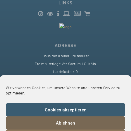
LINKS
ADRESSE
Haus der Kölner Freimaurer
Freimaurerloge Ver Sacrum i.O. Köln
Hardefuststr. 9
50677 Köln
sekretariat@ver-sacrum.org
Wir verwenden Cookies, um unsere Website und unseren Service zu
optimieren.
Cookies akzeptieren
Ablehnen
© 2024 Copyright Ver Sacrum