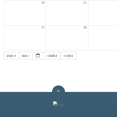
20
21
Unser Bijou
Berühmte Freimaurer
27
28
VS-Blog
Termine & Gäste
2026
MAI
MÄRZ
2024
Kontakt / Anfahrt
VS-Intern