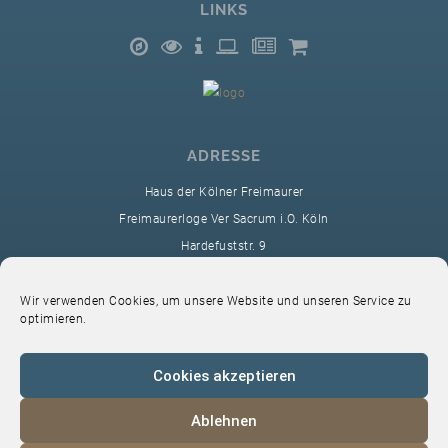
LINKS
ADRESSE
Haus der Kölner Freimaurer
Freimaurerloge Ver Sacrum i.O. Köln
Hardefuststr. 9
50677 Köln
sekretariat@ver-sacrum.org
Wir verwenden Cookies, um unsere Website und unseren Service zu
optimieren.
Cookies akzeptieren
Ablehnen
© 2024 Copyright Ver Sacrum