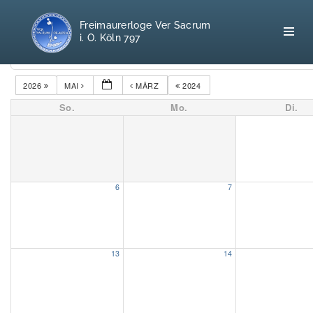
Freimaurerloge Ver Sacrum
i. O. Köln 797
Kategorien
2026
MAI
MÄRZ
2024
So.
Mo.
Di.
Home
Freimaurerei
100 F.A.Q.
6
7
Leitgedanken
Loge
13
14
Selbstverständnis
Geschichte