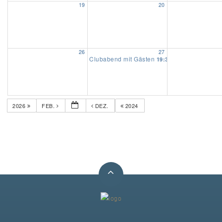
19
20
Unser Bijou
Berühmte Freimaurer
26
27
Clubabend mit Gästen
19:30
VS-Blog
Termine & Gäste
2026
FEB.
DEZ.
2024
Kontakt / Anfahrt
VS-Intern