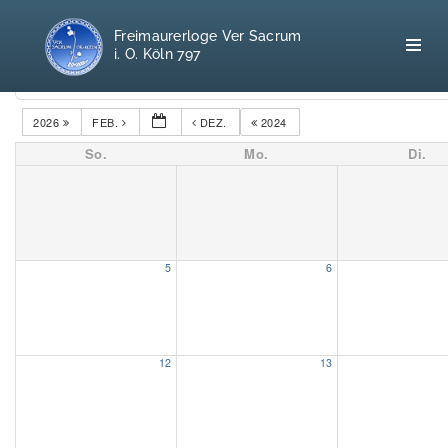
Freimaurerloge Ver Sacrum
i. O. Köln 797
Kategorien
2026
FEB.
DEZ.
2024
So.
Mo.
Di.
Home
Freimaurerei
100 F.A.Q.
5
6
Leitgedanken
Loge
12
13
Selbstverständnis
Geschichte