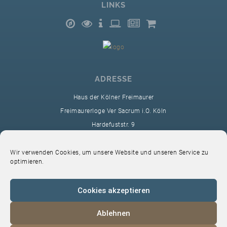
LINKS
ADRESSE
Haus der Kölner Freimaurer
Freimaurerloge Ver Sacrum i.O. Köln
Hardefuststr. 9
50677 Köln
sekretariat@ver-sacrum.org
Wir verwenden Cookies, um unsere Website und unseren Service zu
optimieren.
Cookies akzeptieren
Ablehnen
© 2024 Copyright Ver Sacrum