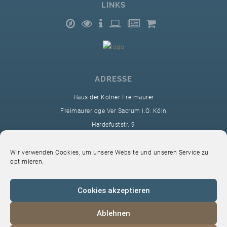
LINKS
ADRESSE
Haus der Kölner Freimaurer
Freimaurerloge Ver Sacrum i.O. Köln
Hardefuststr. 9
50677 Köln
sekretariat@ver-sacrum.org
Wir verwenden Cookies, um unsere Website und unseren Service zu
optimieren.
Cookies akzeptieren
Ablehnen
© 2024 Copyright Ver Sacrum