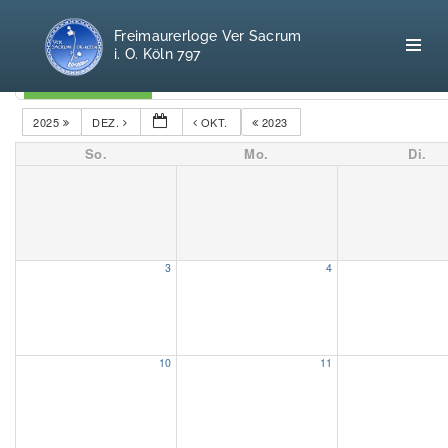
Freimaurerloge Ver Sacrum
i. O. Köln 797
Kategorien
2025
DEZ.
OKT.
2023
So.
Mo.
Di.
Home
Freimaurerei
100 F.A.Q.
3
4
Leitgedanken
Loge
10
11
Selbstverständnis
Geschichte