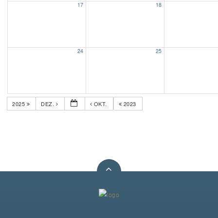
17
18
Unser Bijou
Berühmte Freimaurer
24
25
VS-Blog
Termine & Gäste
2025
DEZ.
OKT.
2023
Kontakt / Anfahrt
VS-Intern