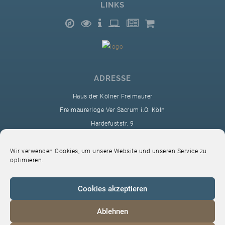
LINKS
ADRESSE
Haus der Kölner Freimaurer
Freimaurerloge Ver Sacrum i.O. Köln
Hardefuststr. 9
50677 Köln
sekretariat@ver-sacrum.org
Wir verwenden Cookies, um unsere Website und unseren Service zu
optimieren.
Cookies akzeptieren
Ablehnen
© 2024 Copyright Ver Sacrum