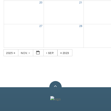
20
21
Unser Bijou
Berühmte Freimaurer
27
28
VS-Blog
Termine & Gäste
2025
NOV.
SEP.
2023
Kontakt / Anfahrt
VS-Intern