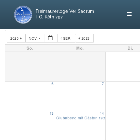
Freimaurerloge Ver Sacrum
i. O. Köln 797
Kategorien
2025
NOV.
SEP.
2023
So.
Mo.
Di.
Home
Freimaurerei
100 F.A.Q.
6
7
Leitgedanken
Loge
13
14
Clubabend mit Gästen
19:30
Selbstverständnis
Geschichte