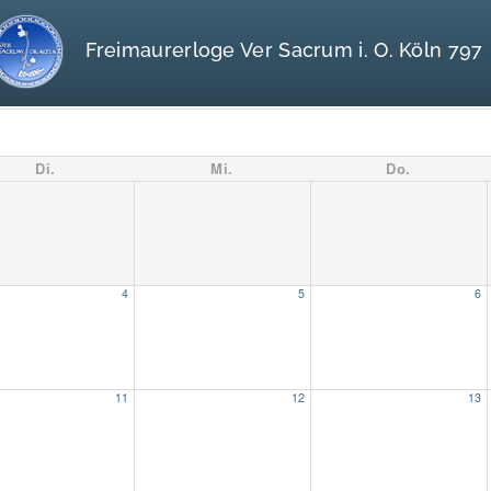
Freimaurerloge Ver Sacrum i. O. Köln 797
Di.
Mi.
Do.
4
5
6
11
12
13