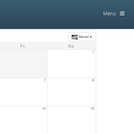
Menü
Toog
Men
Monat
Fr.
Sa.
Home
1
Freimaurerei
100 F.A.Q.
7
8
Leitgedanken
Loge
14
15
Selbstverständnis
Geschichte