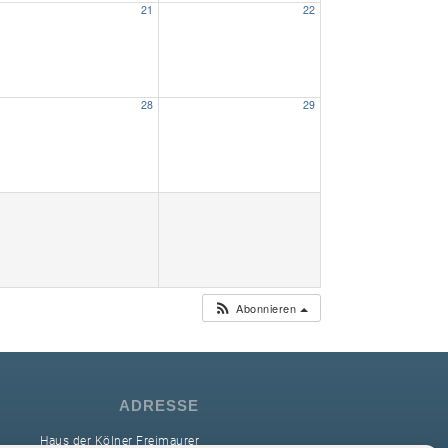
21
22
Unser Bijou
Berühmte Freimaurer
28
29
VS-Blog
Termine & Gäste
Kontakt / Anfahrt
VS-Intern
Abonnieren
ADRESSE
Haus der Kölner Freimaurer