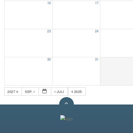
16
17
Unser Bijou
Berühmte Freimaurer
23
24
VS-Blog
Termine & Gäste
30
31
Kontakt / Anfahrt
VS-Intern
2027
SEP.
JULI
2025