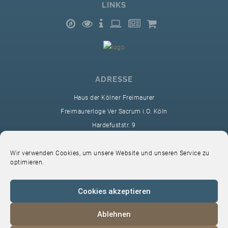
LINKS
ADRESSE
Haus der Kölner Freimaurer
Freimaurerloge Ver Sacrum i.O. Köln
Hardefuststr. 9
50677 Köln
sekretariat@ver-sacrum.org
Wir verwenden Cookies, um unsere Website und unseren Service zu
optimieren.
Cookies akzeptieren
Ablehnen
© 2024 Copyright Ver Sacrum