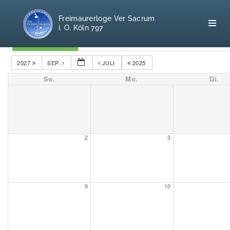
Freimaurerloge Ver Sacrum
i. O. Köln 797
Kategorien
2027
SEP.
JULI
2025
So.
Mo.
Di.
Home
Freimaurerei
100 F.A.Q.
2
3
Leitgedanken
Loge
9
10
Selbstverständnis
Geschichte