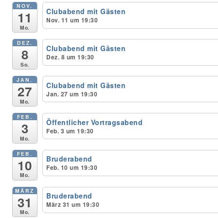
NOV.
Clubabend mit Gästen
11
Nov. 11 um 19:30
Unser Bijou
Mo.
DEZ.
Berühmte Freimaurer
Clubabend mit Gästen
8
Dez. 8 um 19:30
So.
VS-Blog
JAN.
Clubabend mit Gästen
27
Termine & Gäste
Jan. 27 um 19:30
Mo.
Kontakt / Anfahrt
FEB.
Öffentlicher Vortragsabend
3
Feb. 3 um 19:30
VS-Intern
Mo.
FEB.
Bruderabend
10
Feb. 10 um 19:30
Mo.
MÄRZ
Bruderabend
31
März 31 um 19:30
Mo.