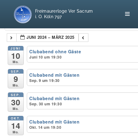
Freimaurerloge Ver Sacrum
i. O. Köln 797
Kategorien
JUNI 2024 – MÄRZ 2025
Home
JUNI
Clubabend ohne Gäste
10
Juni 10 um 19:30
Mo.
Freimaurerei
SEP.
Clubabend mit Gästen
9
100 F.A.Q.
Sep. 9 um 19:30
Mo.
Leitgedanken
SEP.
Clubabend mit Gästen
30
Sep. 30 um 19:30
Loge
Mo.
OKT.
Clubabend mit Gästen
Selbstverständnis
14
Okt. 14 um 19:30
Mo.
Geschichte