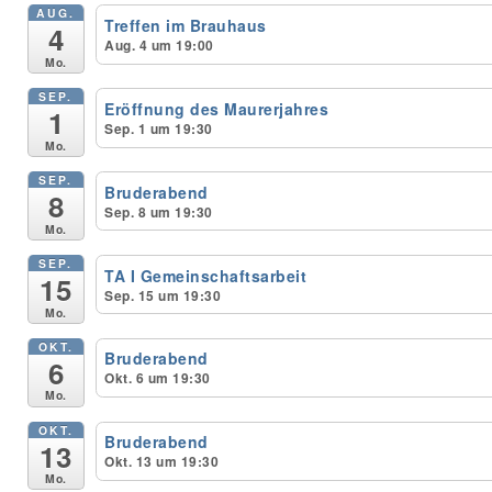
AUG.
Treffen im Brauhaus
4
Aug. 4 um 19:00
Unser Bijou
Mo.
SEP.
Berühmte Freimaurer
Eröffnung des Maurerjahres
1
Sep. 1 um 19:30
Mo.
VS-Blog
SEP.
Bruderabend
8
Termine & Gäste
Sep. 8 um 19:30
Mo.
Kontakt / Anfahrt
SEP.
TA I Gemeinschaftsarbeit
15
Sep. 15 um 19:30
VS-Intern
Mo.
OKT.
Bruderabend
6
Okt. 6 um 19:30
Mo.
OKT.
Bruderabend
13
Okt. 13 um 19:30
Mo.