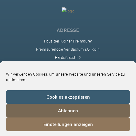
ADRESSE
Haus der Kölner Freimaurer
Freimaurerloge Ver Sacrum i.O. Köln
Hardefuststr. 9
50677 Köln
sekretariat@ver-sacrum.org
Wir verwenden Cookies, um unsere Website und unseren Service zu
optimieren.
Cookies akzeptieren
Ablehnen
© 2024 Copyright Ver Sacrum
Einstellungen anzeigen
Home
VS-Intern
Datenschutz
Impressum