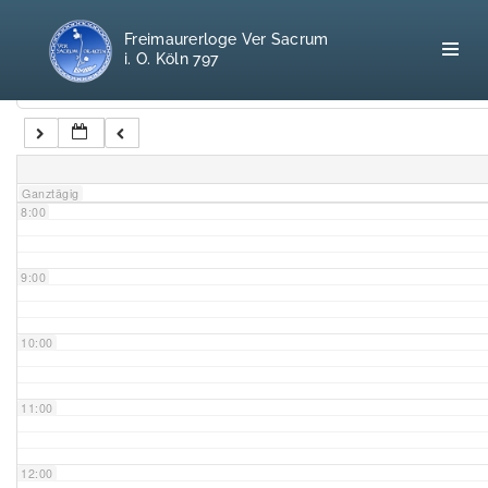
5:00
Freimaurerloge Ver Sacrum
i. O. Köln 797
6:00
Kategorien
7:00
Home
Ganztägig
8:00
Freimaurerei
100 F.A.Q.
9:00
Leitgedanken
10:00
Loge
11:00
Selbstverständnis
12:00
Geschichte