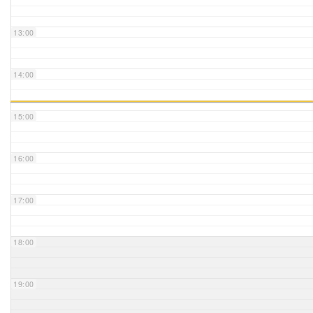
Unser Bijou
13:00
Berühmte Freimaurer
14:00
VS-Blog
15:00
Termine & Gäste
16:00
Kontakt / Anfahrt
VS-Intern
17:00
18:00
19:00