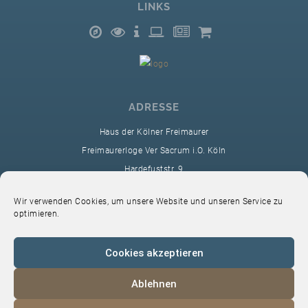
LINKS
ADRESSE
Haus der Kölner Freimaurer
Freimaurerloge Ver Sacrum i.O. Köln
Hardefuststr. 9
50677 Köln
Wir verwenden Cookies, um unsere Website und unseren Service zu
sekretariat@ver-sacrum.org
optimieren.
Cookies akzeptieren
Ablehnen
© 2024 Copyright Ver Sacrum