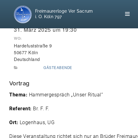
Freimaurerloge Ver Sacrum
i. O. Köln 797
WANN:
31. März 2025 um 19:30
WO:
Hardefuststraße 9
Home
50677 Köln
Deutschland
Freimaurerei
GÄSTEABENDE
100 F.A.Q.
Vortrag
Leitgedanken
Thema:
Hammergespräch „Unser Ritual“
Loge
Referent:
Br. F. F.
Selbstverständnis
Ort:
Logenhaus, UG
Diese Veranstaltung richtet sich nur an Brüder Freimaur
Geschichte