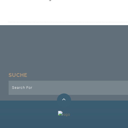
Unser Bijou
Berühmte Freimaurer
VS-Blog
Termine & Gäste
Kontakt / Anfahrt
SUCHE
VS-Intern
GAESTABENDE