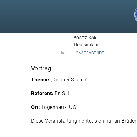
15. Juni 2026 um 19:30
WANN:
Hardefuststraße 9
WO:
50677 Köln
Deutschland
GÄSTEABENDE
Vortrag
Thema:
„Die drei Säulen“
Referent:
Br. S. L.
Ort:
Logenhaus, UG
Diese Veranstaltung richtet sich nur an Brüder