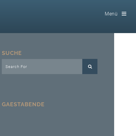
Menü
Toog
Men
Home
SUCHE
Freimaurerei
100 F.A.Q.
Leitgedanken
GAESTABENDE
Loge
Selbstverständnis
Geschichte