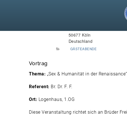
29. Juni 2026 um 19:30
WANN:
Hardefuststraße 9
WO:
50677 Köln
Deutschland
GÄSTEABENDE
Vortrag
Thema:
„Sex & Humanität in der Renaissance
Referent:
Br. Dr. F. F.
Ort:
Logenhaus, 1.OG
Diese Veranstaltung richtet sich an Brüder Fr