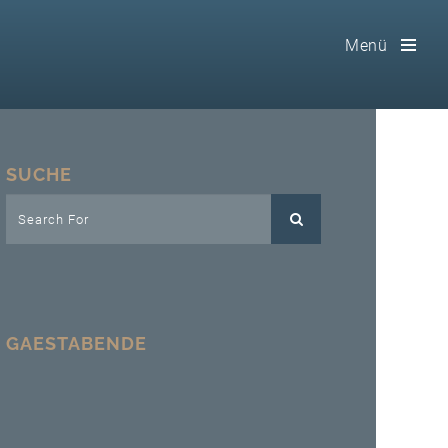
Menü
Toog
Men
Home
SUCHE
Freimaurerei
100 F.A.Q.
Leitgedanken
GAESTABENDE
Loge
Selbstverständnis
Geschichte