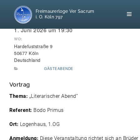
Freimaurerloge Ver Sacrum
i. O. Köln 797
WANN:
1. Juni 2026 um 19:30
WO:
Hardefuststraße 9
Home
50677 Köln
Deutschland
Freimaurerei
GÄSTEABENDE
100 F.A.Q.
Vortrag
Leitgedanken
Thema:
„Literarischer Abend“
Loge
Referent:
Bodo Primus
Selbstverständnis
Ort:
Logenhaus, 1.OG
Anmeldung:
Diese Veranstaltung richtet sich an Brüde
Geschichte