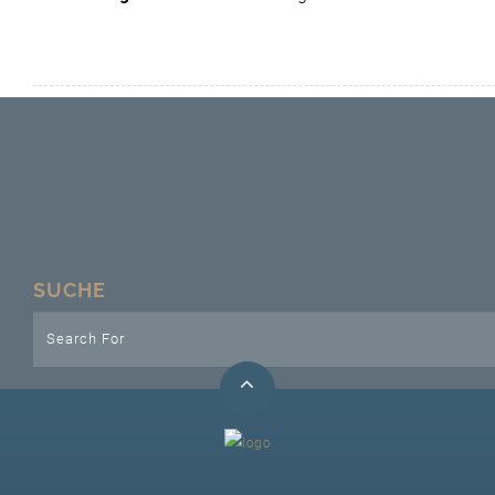
Unser Bijou
Berühmte Freimaurer
VS-Blog
Termine & Gäste
Kontakt / Anfahrt
SUCHE
VS-Intern
GAESTABENDE