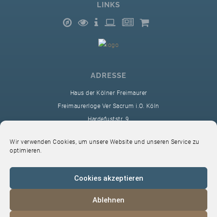
LINKS
ADRESSE
Haus der Kölner Freimaurer
Freimaurerloge Ver Sacrum i.O. Köln
Hardefuststr. 9
50677 Köln
Wir verwenden Cookies, um unsere Website und unseren Service zu
sekretariat@ver-sacrum.org
optimieren.
Cookies akzeptieren
Ablehnen
© 2024 Copyright Ver Sacrum