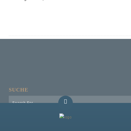
Unser Bijou
Berühmte Freimaurer
VS-Blog
Termine & Gäste
Kontakt / Anfahrt
VS-Intern
SUCHE