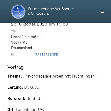
Freimaurerloge Ver Sacrum
i. O. Köln 797
WANN:
23. Oktober 2023 um 19:30
WO:
Hardefuststraße 9
Home
50677 Köln
Deutschland
Freimaurerei
GÄSTEABENDE
100 F.A.Q.
Vortrag
Leitgedanken
Thema:
„Psychosoziale Arbeit mit Flüchtlingen““
Loge
Leitung:
Br. G. A.
Selbstverständnis
Referent:
Br. G. S.
Ort:
Logenhaus, UG
Geschichte