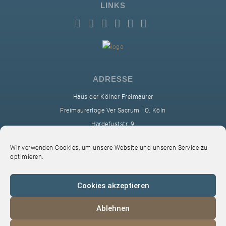
LINKS
GAESTABENDE
ADRESSE
Haus der Kölner Freimaurer
Freimaurerloge Ver Sacrum i.O. Köln
Hardefuststr. 9
50677 Köln
Wir verwenden Cookies, um unsere Website und unseren Service zu
sekretariat@ver-sacrum.org
optimieren.
Cookies akzeptieren
Ablehnen
© 2024 Copyright Ver Sacrum