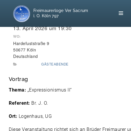
Freimaurerloge Ver Sacrum
i. O. Köln 797
WANN:
13. April 2026 um 19:30
WO:
Hardefuststraße 9
Home
50677 Köln
Deutschland
Freimaurerei
GÄSTEABENDE
100 F.A.Q.
Vortrag
Leitgedanken
Thema:
„Expressionismus II“
Loge
Referent:
Br. J. O.
Selbstverständnis
Ort:
Logenhaus, UG
Diese Veranstaltung richtet sich an Brüder Freimaurer 
Geschichte