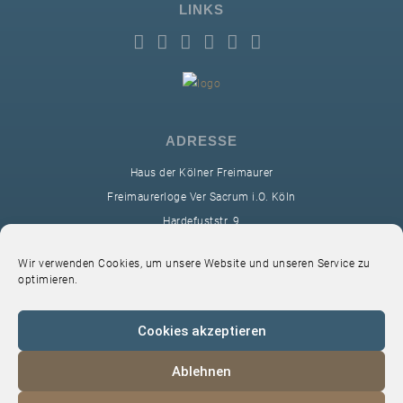
LINKS
ADRESSE
Haus der Kölner Freimaurer
Freimaurerloge Ver Sacrum i.O. Köln
Hardefuststr. 9
50677 Köln
Wir verwenden Cookies, um unsere Website und unseren Service zu
sekretariat@ver-sacrum.org
optimieren.
Cookies akzeptieren
Ablehnen
© 2024 Copyright Ver Sacrum