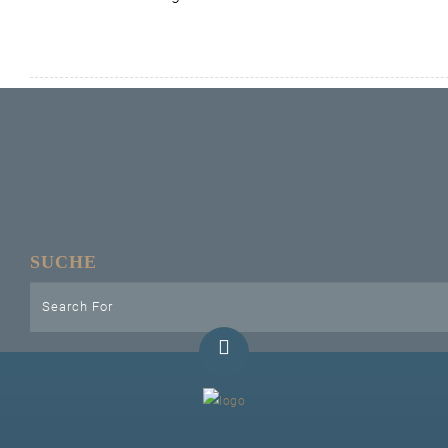
Unser Bijou
Berühmte Freimaurer
VS-Blog
Termine & Gäste
Kontakt / Anfahrt
SUCHE
VS-Intern
GAESTABENDE