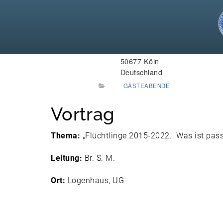
28. November 2022 um 
WANN:
Hardefuststraße 9
WO:
50677 Köln
Deutschland
GÄSTEABENDE
Vortrag
Thema:
„Flüchtlinge 2015-2022. Was ist pass
Leitung:
Br. S. M.
Ort:
Logenhaus, UG