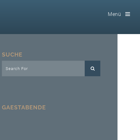
Menü
Toog
Men
Home
SUCHE
Freimaurerei
100 F.A.Q.
Leitgedanken
GAESTABENDE
Loge
Selbstverständnis
Geschichte